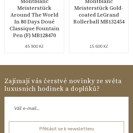
Montblanc
Montblanc
Meisterstück
Meisterstück Gold-
Around The World
coated LeGrand
In 80 Days Doué
Rollerball MB132454
Classique Fountain
Pen (F) MB128470
45 900 Kč
15 600 Kč
Zajímají vás čerstvé novinky ze světa
luxusních hodinek a doplňků?
Přihlásit se k newsletteru