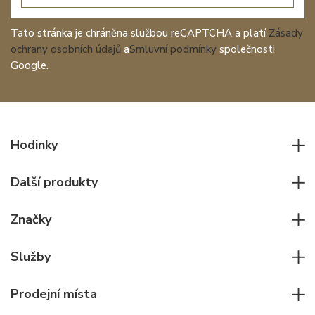
Tato stránka je chráněna službou reCAPTCHA a platí
Zásady
ochrany osobních údajů
a
Smluvní podmínky
společnosti
Google.
Hodinky
Všechny hodinky
Další produkty
Pánské hodinky
Psací potřeby
Dámské hodinky
Značky
Kožené zboží
Elegantní hodinky
Rolex
Ostatní doplňky
Služby
Pilotní hodinky
Patek Philippe
Hodinářský servis
Potápěčské hodinky
Cartier
Prodejní místa
Individuální poradenství