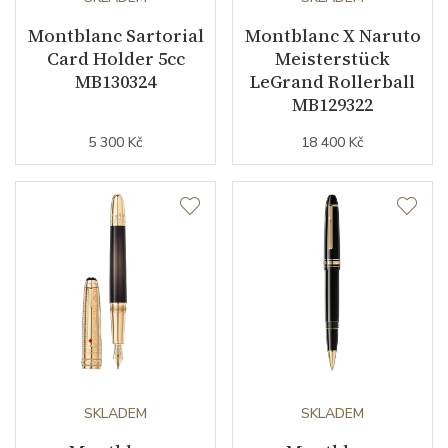
Montblanc Sartorial
Montblanc X Naruto
Card Holder 5cc
Meisterstück
MB130324
LeGrand Rollerball
MB129322
5 300 Kč
18 400 Kč
SKLADEM
SKLADEM