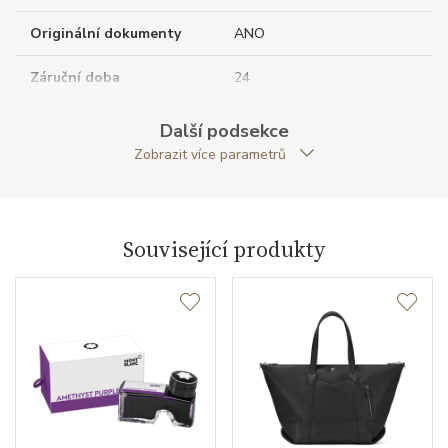
Originální dokumenty
ANO
Záruční doba
24
nepodnikatelé (měsíců)
Další podsekce
Modelová řada
Montblanc Sartorial
Zobrazit více parametrů
Související produkty