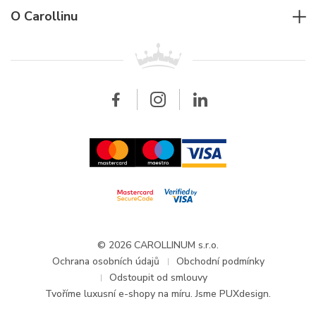
Jaeger-LeCoultre
Rolex
Pro firmy
O Carollinu
Breitling
Patek Philippe
Pro prodejce
Kontakt
Všechny značky
Breitling
Velkoobchod
Velkoobchod
Carollinum
FAQ - Časté dotazy
O společnosti Carollinum
Hodinářský servis
Pracovní příležitosti
GDPR
Aktuality a oznámení
© 2026 CAROLLINUM s.r.o.
Ochrana osobních údajů
Obchodní podmínky
Odstoupit od smlouvy
Tvoříme
luxusní e-shopy na míru
. Jsme PUXdesign.