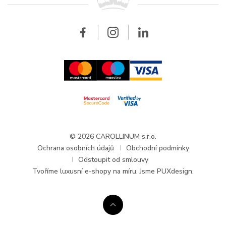
Velkoobchod
Velkoobchod
Carollinum
FAQ - Časté dotazy
O společnosti Carollinum
Hodinářský servis
Pracovní příležitosti
GDPR
Aktuality a oznámení
© 2026 CAROLLINUM s.r.o.
Ochrana osobních údajů
Obchodní podmínky
Odstoupit od smlouvy
Tvoříme
luxusní e-shopy na míru
. Jsme PUXdesign.