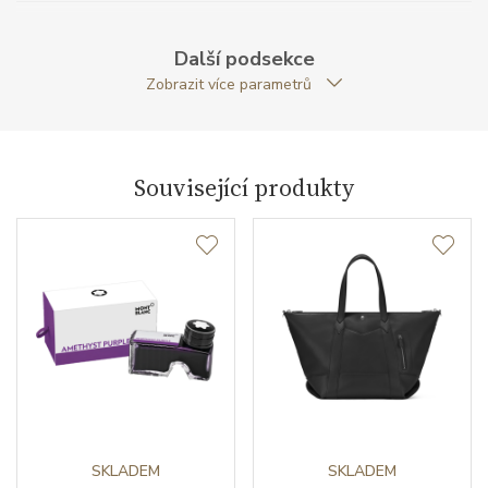
Zapínání
druk
Další podsekce
Modelová řada
Montblanc Sartorial
Zobrazit více parametrů
Související produkty
SKLADEM
SKLADEM