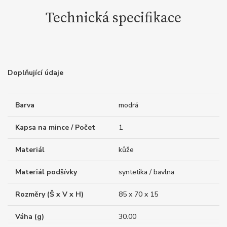
Technická specifikace
Doplňující údaje
Barva
modrá
Kapsa na mince / Počet
1
Materiál
kůže
Materiál podšívky
syntetika / bavlna
Rozměry (Š x V x H)
85 x 70 x 15
Váha (g)
30.00