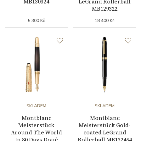
MB130324
LeGrand Rollerball
MB129322
5 300 Kč
18 400 Kč
SKLADEM
SKLADEM
Montblanc
Montblanc
Meisterstück
Meisterstück Gold-
Around The World
coated LeGrand
In 80 Days Doué
Rollerball MB132454