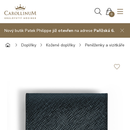
0
Nový butik Patek Philippe
již otevřen
na adrese
Pařížská 6.
Doplňky
Kožené doplňky
Peněženky a vizitkáře