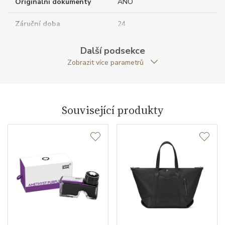
Originální dokumenty
ANO
Záruční doba
24
nepodnikatelé (měsíců)
Další podsekce
Modelová řada
Montblanc Sartorial
Zobrazit více parametrů
Související produkty