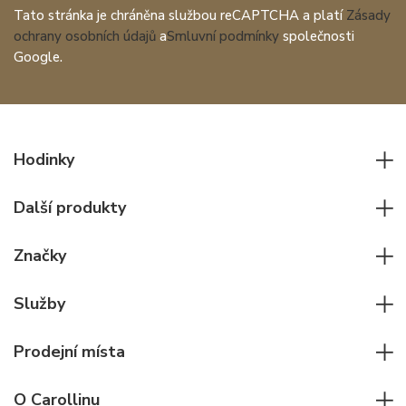
Tato stránka je chráněna službou reCAPTCHA a platí
Zásady
ochrany osobních údajů
a
Smluvní podmínky
společnosti
Google.
Hodinky
Všechny hodinky
Další produkty
Pánské hodinky
Psací potřeby
Dámské hodinky
Značky
Kožené zboží
Elegantní hodinky
Rolex
Ostatní doplňky
Služby
Pilotní hodinky
Patek Philippe
Hodinářský servis
Potápěčské hodinky
Cartier
Prodejní místa
Individuální poradenství
Jaeger-LeCoultre
Rolex
Pro firmy
O Carollinu