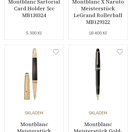
Montblanc Sartorial
Montblanc X Naruto
Card Holder 5cc
Meisterstück
MB130324
LeGrand Rollerball
MB129322
5 300 Kč
18 400 Kč
SKLADEM
SKLADEM
Montblanc
Montblanc
Meisterstück
Meisterstück Gold-