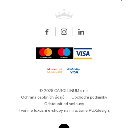
Breitling
Patek Philippe
Pro prodejce
Kontakt
Všechny značky
Breitling
Velkoobchod
Velkoobchod
Carollinum
FAQ - Časté dotazy
O společnosti Carollinum
Hodinářský servis
Pracovní příležitosti
GDPR
Aktuality a oznámení
© 2026 CAROLLINUM s.r.o.
Ochrana osobních údajů
Obchodní podmínky
Odstoupit od smlouvy
Tvoříme
luxusní e-shopy na míru
. Jsme PUXdesign.