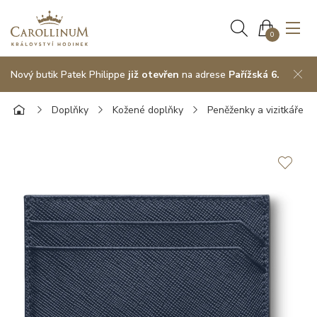
0
Nový butik Patek Philippe
již otevřen
na adrese
Pařížská 6.
Doplňky
Kožené doplňky
Peněženky a vizitkáře