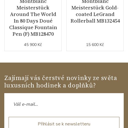
Montblanc
Montblanc
Meisterstück
Meisterstück Gold-
Around The World
coated LeGrand
In 80 Days Doué
Rollerball MB132454
Classique Fountain
Pen (F) MB128470
45 900 Kč
15 600 Kč
Zajímají vás čerstvé novinky ze světa
luxusních hodinek a doplňků?
Přihlásit se k newsletteru