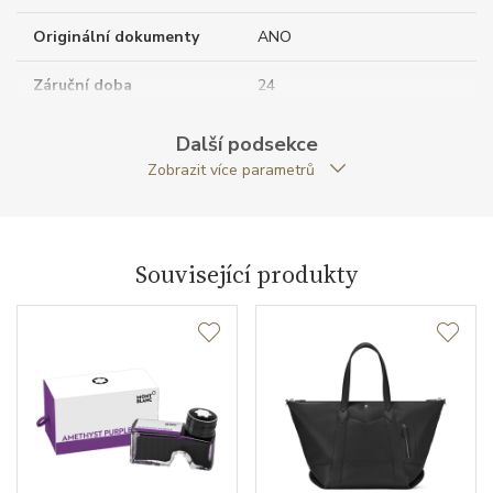
Originální dokumenty
ANO
Záruční doba
24
nepodnikatelé (měsíců)
Další podsekce
Modelová řada
Montblanc M_Gram
Zobrazit více parametrů
Související produkty