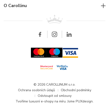
Jaeger-LeCoultre
Rolex
Pro firmy
O Carollinu
Breitling
Patek Philippe
Pro prodejce
Kontakt
Všechny značky
Breitling
Velkoobchod
Velkoobchod
Carollinum
FAQ - Časté dotazy
O společnosti Carollinum
Hodinářský servis
Pracovní příležitosti
GDPR
Aktuality a oznámení
© 2026 CAROLLINUM s.r.o.
Ochrana osobních údajů
Obchodní podmínky
Odstoupit od smlouvy
Tvoříme
luxusní e-shopy na míru
. Jsme PUXdesign.