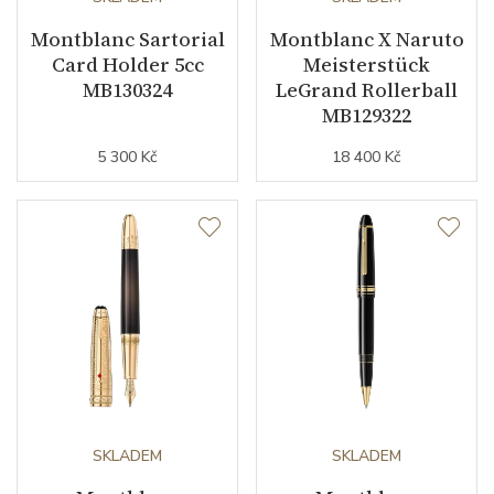
Montblanc Sartorial
Montblanc X Naruto
Card Holder 5cc
Meisterstück
MB130324
LeGrand Rollerball
MB129322
5 300 Kč
18 400 Kč
SKLADEM
SKLADEM