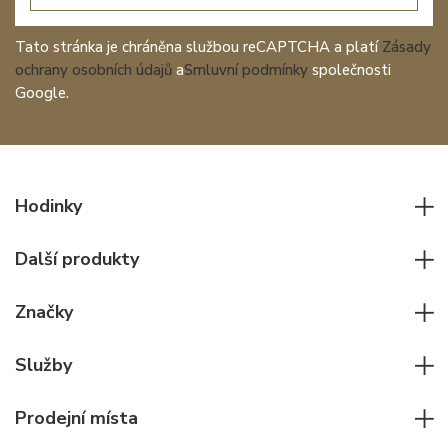
Tato stránka je chráněna službou reCAPTCHA a platí
Zásady
ochrany osobních údajů
a
Smluvní podmínky
společnosti
Google.
Hodinky
Všechny hodinky
Další produkty
Pánské hodinky
Psací potřeby
Dámské hodinky
Značky
Kožené zboží
Elegantní hodinky
Rolex
Ostatní doplňky
Služby
Pilotní hodinky
Patek Philippe
Hodinářský servis
Potápěčské hodinky
Cartier
Prodejní místa
Individuální poradenství