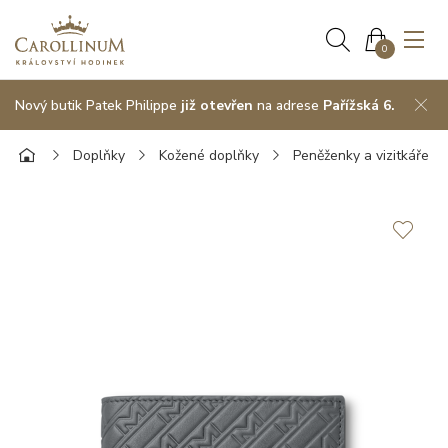
0
Nový butik Patek Philippe
již otevřen
na adrese
Pařížská 6.
Doplňky
Kožené doplňky
Peněženky a vizitkáře