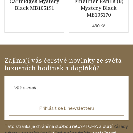
Cartridges Mystery
Fineliner Refills (B)
Black MB105191
Mystery Black
MB105170
430 Kč
Zajímají vás čerstvé novinky ze světa
luxusních hodinek a doplňků?
Přihlásit se k newsletteru
Tato stránka je chráněna službou reCAPTCHA a platí
Zásady