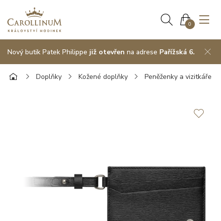
0
Nový butik Patek Philippe
již otevřen
na adrese
Pařížská 6.
Doplňky
Kožené doplňky
Peněženky a vizitkáře