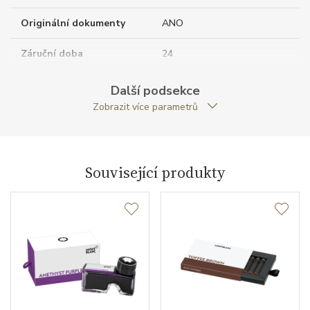
Originální dokumenty
ANO
Záruční doba
24
nepodnikatelé (měsíců)
Další podsekce
Modelová řada
Meisterstück
Zobrazit více parametrů
Související produkty