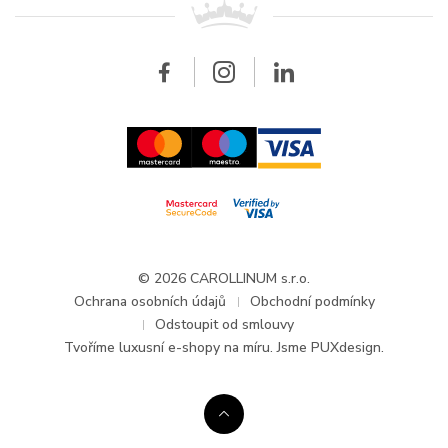
Breitling
Velkoobchod
Velkoobchod
Carollinum
FAQ - Časté dotazy
O společnosti Carollinum
Hodinářský servis
Pracovní příležitosti
GDPR
Aktuality a oznámení
© 2026 CAROLLINUM s.r.o.
Ochrana osobních údajů
Obchodní podmínky
Odstoupit od smlouvy
Tvoříme
luxusní e-shopy na míru
. Jsme PUXdesign.