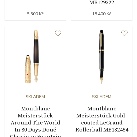
MB129322
5 300 Kč
18 400 Kč
SKLADEM
SKLADEM
Montblanc
Montblanc
Meisterstück
Meisterstück Gold-
Around The World
coated LeGrand
In 80 Days Doué
Rollerball MB132454
Classique Fountain