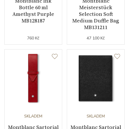
Montblanc Ink
Montblanc
Bottle 60 ml
Meisterstück
Amethyst Purple
Selection Soft
MB128187
Medium Duffle Bag
MB131211
760 Kč
47 100 Kč
SKLADEM
SKLADEM
Montblanc Sartorial
Montblanc Sartorial