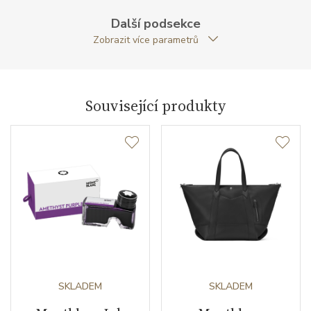
Zapínání
druk
Další podsekce
Zobrazit více parametrů
Záruční doba
24
nepodnikatelé (měsíců)
Modelová řada
Meisterstück Urban
Související produkty
SKLADEM
SKLADEM