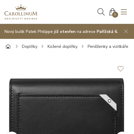
0
Nový butik Patek Philippe
již otevřen
na adrese
Pařížská 6.
Doplňky
Kožené doplňky
Peněženky a vizitkáře