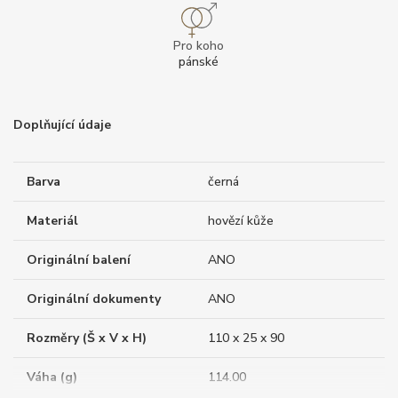
Pro koho
pánské
Doplňující údaje
Barva
černá
Materiál
hovězí kůže
Originální balení
ANO
Originální dokumenty
ANO
Rozměry (Š x V x H)
110 x 25 x 90
Váha (g)
114.00