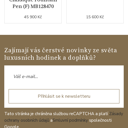
Pen (F) MB128470
45 900 Kč
15 600 Kč
Zajímají vás čerstvé novinky ze světa
luxusních hodinek a doplňků?
Přihlásit se k newsletteru
Tato stránka je chráněna službou reCAPTCHA a platí
Zásady
ochrany osobních údajů
a
Smluvní podmínky
společnosti
Google.