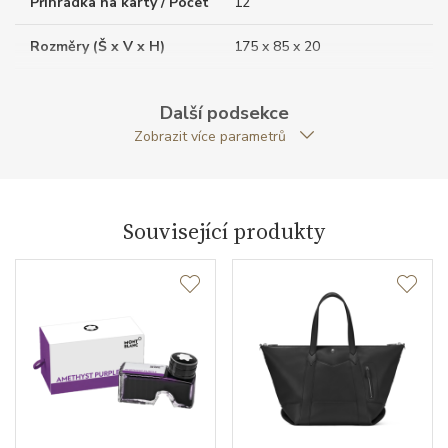
Přihrádka na karty / Počet
12
Rozměry (Š x V x H)
175 x 85 x 20
Váha (g)
200.00
Další podsekce
Zapínání
kovový zip
Zobrazit více parametrů
Modelová řada
Meisterstück Selection
Související produkty