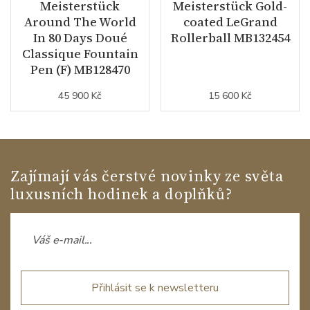
Meisterstück
Meisterstück Gold-
Around The World
coated LeGrand
In 80 Days Doué
Rollerball MB132454
Classique Fountain
Pen (F) MB128470
45 900 Kč
15 600 Kč
Zajímají vás čerstvé novinky ze světa
luxusních hodinek a doplňků?
Přihlásit se k newsletteru