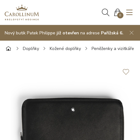
0
Nový butik Patek Philippe
již otevřen
na adrese
Pařížská 6.
Doplňky
Kožené doplňky
Peněženky a vizitkáře