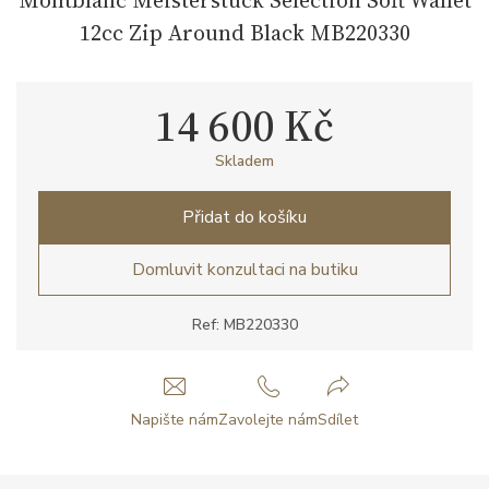
12cc Zip Around Black MB220330
14 600 Kč
Skladem
Přidat do košíku
Domluvit konzultaci na butiku
Ref: MB220330
Napište nám
Zavolejte nám
Sdílet