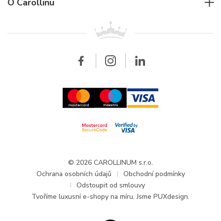
Pro firmy
O Carollinu
Breitling
Patek Philippe
Pro prodejce
Kontakt
Všechny značky
Breitling
Velkoobchod
Velkoobchod
Carollinum
FAQ - Časté dotazy
O společnosti Carollinum
Hodinářský servis
Pracovní příležitosti
GDPR
Aktuality a oznámení
© 2026 CAROLLINUM s.r.o.
Ochrana osobních údajů
Obchodní podmínky
Odstoupit od smlouvy
Tvoříme
luxusní e-shopy na míru
. Jsme PUXdesign.