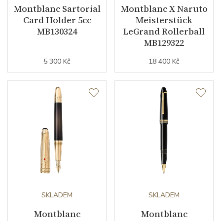
Montblanc Sartorial
Montblanc X Naruto
Card Holder 5cc
Meisterstück
MB130324
LeGrand Rollerball
MB129322
5 300 Kč
18 400 Kč
SKLADEM
SKLADEM
Montblanc
Montblanc