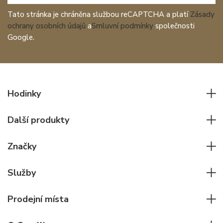
Tato stránka je chráněna službou reCAPTCHA a platí
Zásady
ochrany osobních údajů
a
Smluvní podmínky
společnosti
Google.
Hodinky
Všechny hodinky
Další produkty
Pánské hodinky
Psací potřeby
Dámské hodinky
Značky
Kožené zboží
Elegantní hodinky
Rolex
Ostatní doplňky
Služby
Pilotní hodinky
Patek Philippe
Hodinářský servis
Potápěčské hodinky
Cartier
Prodejní místa
Individuální poradenství
Jaeger-LeCoultre
Rolex