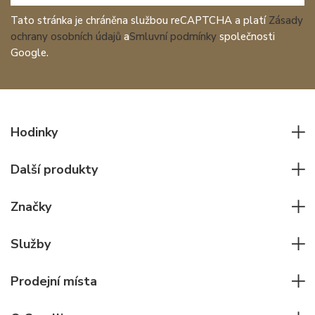
Tato stránka je chráněna službou reCAPTCHA a platí
Zásady
ochrany osobních údajů
a
Smluvní podmínky
společnosti
Google.
Hodinky
Všechny hodinky
Další produkty
Pánské hodinky
Psací potřeby
Dámské hodinky
Značky
Kožené zboží
Elegantní hodinky
Rolex
Ostatní doplňky
Služby
Pilotní hodinky
Patek Philippe
Hodinářský servis
Potápěčské hodinky
Cartier
Prodejní místa
Individuální poradenství
Jaeger-LeCoultre
Rolex