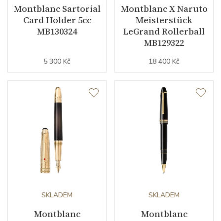
Montblanc Sartorial
Montblanc X Naruto
Card Holder 5cc
Meisterstück
MB130324
LeGrand Rollerball
MB129322
5 300 Kč
18 400 Kč
SKLADEM
SKLADEM
Montblanc
Montblanc