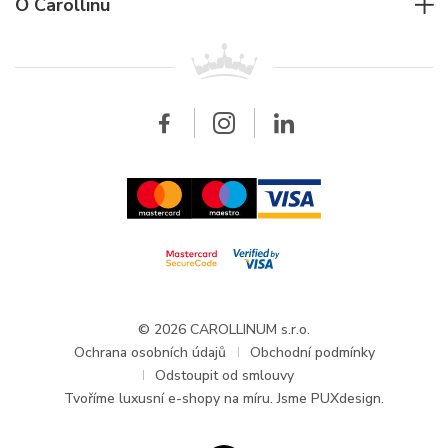
Pro firmy
O Carollinu
Breitling
Patek Philippe
Pro prodejce
Kontakt
Všechny značky
Breitling
Velkoobchod
Velkoobchod
Carollinum
FAQ - Časté dotazy
O společnosti Carollinum
Hodinářský servis
Pracovní příležitosti
GDPR
Aktuality a oznámení
© 2026 CAROLLINUM s.r.o.
Ochrana osobních údajů
Obchodní podmínky
Odstoupit od smlouvy
Tvoříme
luxusní e-shopy na míru
. Jsme PUXdesign.