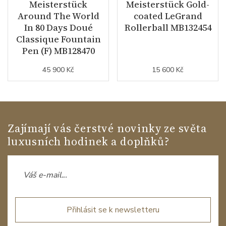
Meisterstück
Meisterstück Gold-
Around The World
coated LeGrand
In 80 Days Doué
Rollerball MB132454
Classique Fountain
Pen (F) MB128470
45 900 Kč
15 600 Kč
Zajímají vás čerstvé novinky ze světa
luxusních hodinek a doplňků?
Přihlásit se k newsletteru