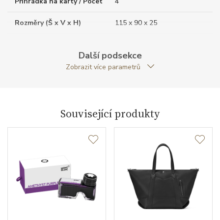
Přihrádka na karty / Počet
4
Rozměry (Š x V x H)
115 x 90 x 25
Váha (g)
96.00
Další podsekce
Modelová řada
Meisterstück Selection
Zobrazit více parametrů
Související produkty