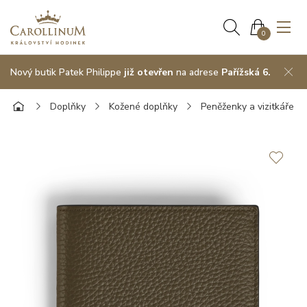
0
Nový butik Patek Philippe
již otevřen
na adrese
Pařížská 6.
Doplňky
Kožené doplňky
Peněženky a vizitkáře