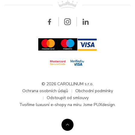
Breitling
Velkoobchod
Velkoobchod
Carollinum
FAQ - Časté dotazy
O společnosti Carollinum
Hodinářský servis
Pracovní příležitosti
GDPR
Aktuality a oznámení
© 2026 CAROLLINUM s.r.o.
Ochrana osobních údajů
Obchodní podmínky
Odstoupit od smlouvy
Tvoříme
luxusní e-shopy na míru
. Jsme PUXdesign.