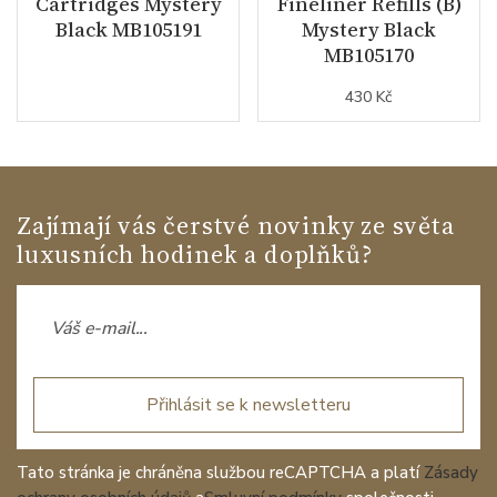
Cartridges Mystery
Fineliner Refills (B)
Black MB105191
Mystery Black
MB105170
430 Kč
Zajímají vás čerstvé novinky ze světa
luxusních hodinek a doplňků?
Přihlásit se k newsletteru
Tato stránka je chráněna službou reCAPTCHA a platí
Zásady