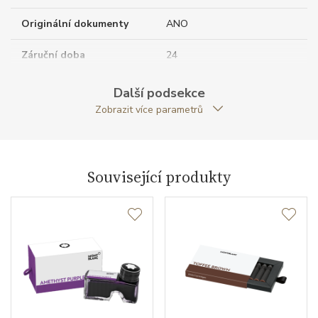
Originální dokumenty
ANO
Záruční doba
24
nepodnikatelé (měsíců)
Další podsekce
Modelová řada
Meisterstück
Zobrazit více parametrů
Související produkty