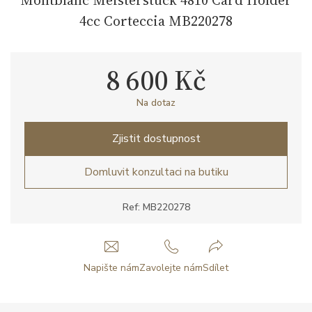
4cc Corteccia MB220278
8 600 Kč
Na dotaz
Zjistit dostupnost
Domluvit konzultaci na butiku
Ref: MB220278
Napište nám
Zavolejte nám
Sdílet