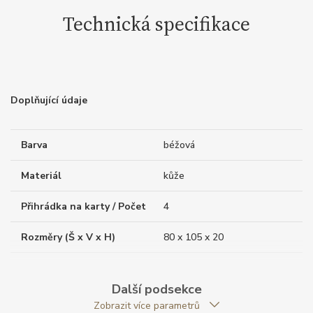
Technická specifikace
Doplňující údaje
Barva
béžová
Materiál
kůže
Přihrádka na karty / Počet
4
Rozměry (Š x V x H)
80 x 105 x 20
Váha (g)
50.00
Další podsekce
Modelová řada
Meisterstück 4810
Zobrazit více parametrů