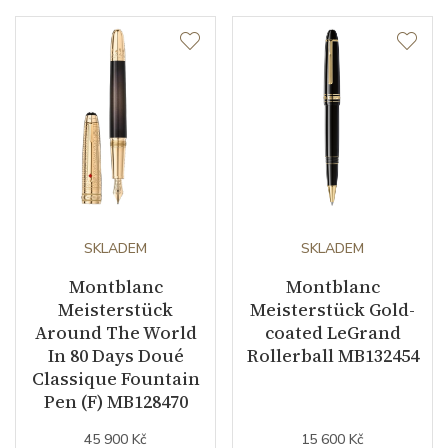
SKLADEM
SKLADEM
Montblanc
Montblanc
Meisterstück
Meisterstück Gold-
Around The World
coated LeGrand
In 80 Days Doué
Rollerball MB132454
Classique Fountain
Pen (F) MB128470
45 900 Kč
15 600 Kč