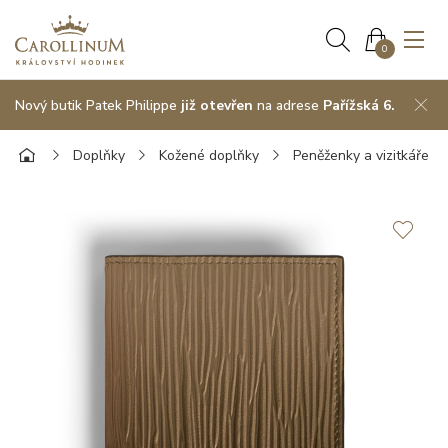
0
Nový butik Patek Philippe
již otevřen
na adrese
Pařížská 6.
Doplňky
Kožené doplňky
Peněženky a vizitkáře