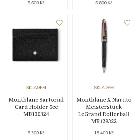
5 600 Kč
6 800 Kč
SKLADEM
SKLADEM
Montblanc Sartorial
Montblanc X Naruto
Card Holder 5cc
Meisterstück
MB130324
LeGrand Rollerball
MB129322
5 300 Kč
18 400 Kč