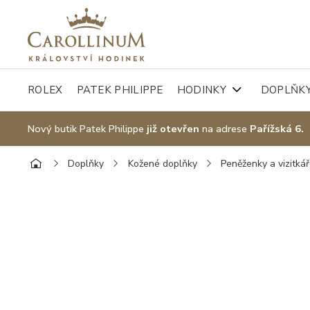
ROLEX
PATEK PHILIPPE
HODINKY
DOPLŇK
Nový butik Patek Philippe
již otevřen
na adrese
Pařížská 6.
Doplňky
Kožené doplňky
Peněženky a vizitká