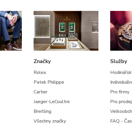
Značky
Služby
Rolex
Hodinářský
Patek Philippe
Individuál
Cartier
Pro firmy
Jaeger-LeCoultre
Pro prode
Breitling
Velkoobc
Všechny značky
FAQ - Čas