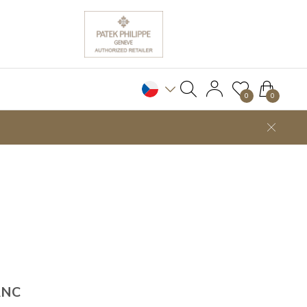
0
0
ANC