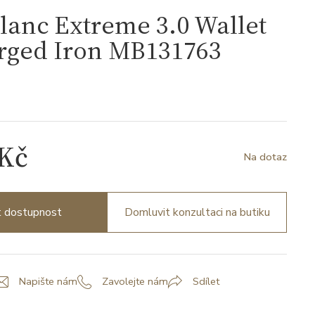
anc Extreme 3.0 Wallet
orged Iron MB131763
3
 Kč
Na dotaz
it dostupnost
Domluvit konzultaci na butiku
Napište nám
Zavolejte nám
Sdílet