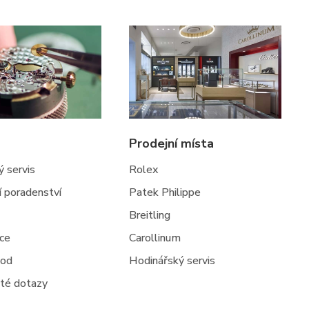
Prodejní místa
 servis
Rolex
ní poradenství
Patek Philippe
Breitling
jce
Carollinum
hod
Hodinářský servis
té dotazy