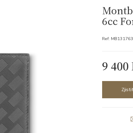
Montbl
6cc F
Ref: MB13176
9 400
Zjist