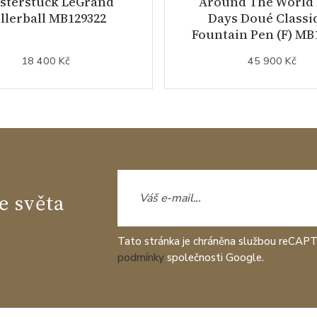
sterstück LeGrand
Around The World 
llerball MB129322
Days Doué Classi
Fountain Pen (F) MB
18 400 Kč
45 900 Kč
e světa
Tato stránka je chráněna službou reCAP
podmínky
společnosti Google.