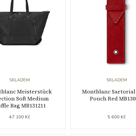
SKLADEM
SKLADEM
blanc Meisterstück
Montblanc Sartorial
ection Soft Medium
Pouch Red MB130
ffle Bag MB131211
47 100 Kč
5 600 Kč