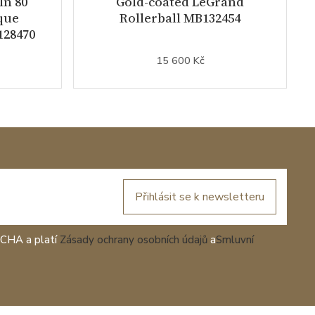
In 80
Gold-coated LeGrand
que
Rollerball MB132454
128470
15 600 Kč
Přihlásit se k newsletteru
TCHA a platí
Zásady ochrany osobních údajů
a
Smluvní