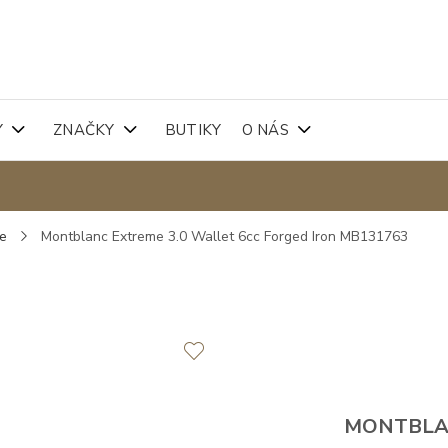
Y
ZNAČKY
BUTIKY
O NÁS
ře
Montblanc Extreme 3.0 Wallet 6cc Forged Iron MB131763
MONTBL