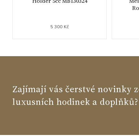
Holder 5cc MB130324
Mei
Ro
5 300 Kč
Zajímají vás čerstvé novinky z
luxusních hodinek a doplňků?