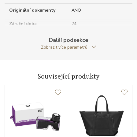
Originální dokumenty
ANO
Záruční doba
24
nepodnikatelé (měsíců)
Další podsekce
Modelová řada
Extreme 3.0
Zobrazit více parametrů
Související produkty