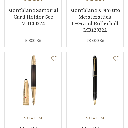
Montblanc Sartorial
Montblanc X Naruto
Card Holder 5cc
Meisterstück
MB130324
LeGrand Rollerball
MB129322
5 300 Kč
18 400 Kč
SKLADEM
SKLADEM