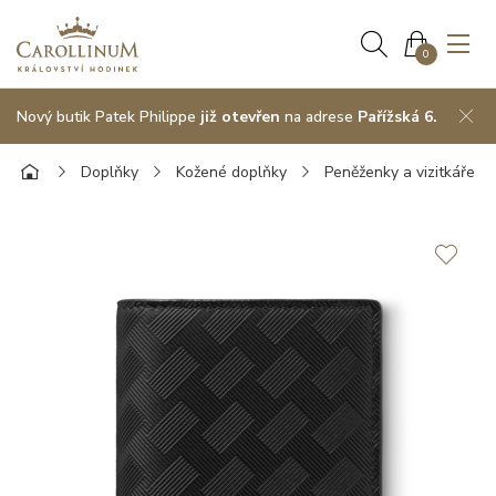
0
Nový butik Patek Philippe
již otevřen
na adrese
Pařížská 6.
Doplňky
Kožené doplňky
Peněženky a vizitkáře