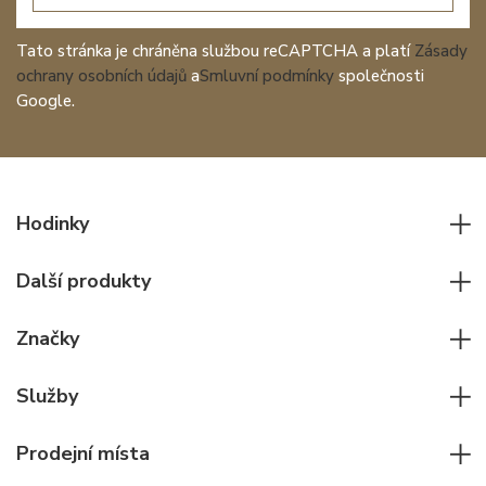
Tato stránka je chráněna službou reCAPTCHA a platí
Zásady
ochrany osobních údajů
a
Smluvní podmínky
společnosti
Google.
Hodinky
Všechny hodinky
Další produkty
Pánské hodinky
Psací potřeby
Dámské hodinky
Značky
Kožené zboží
Elegantní hodinky
Rolex
Ostatní doplňky
Služby
Pilotní hodinky
Patek Philippe
Hodinářský servis
Potápěčské hodinky
Cartier
Prodejní místa
Individuální poradenství