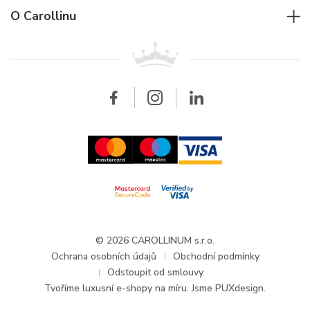
Jaeger-LeCoultre
Rolex
Pro firmy
O Carollinu
Breitling
Patek Philippe
Pro prodejce
Kontakt
Všechny značky
Breitling
Velkoobchod
Velkoobchod
Carollinum
FAQ - Časté dotazy
O společnosti Carollinum
Hodinářský servis
Pracovní příležitosti
GDPR
Aktuality a oznámení
© 2026 CAROLLINUM s.r.o.
Ochrana osobních údajů
Obchodní podmínky
Odstoupit od smlouvy
Tvoříme
luxusní e-shopy na míru
. Jsme PUXdesign.