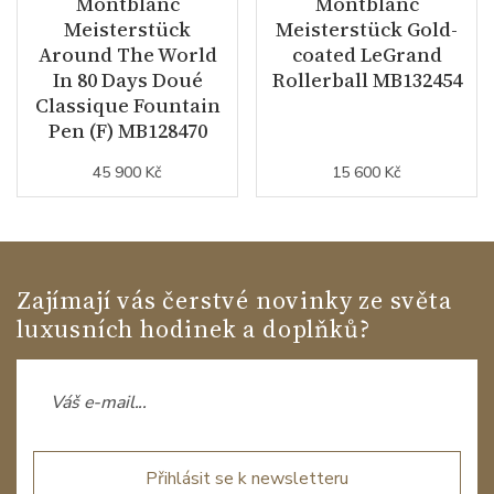
Montblanc
Montblanc
Meisterstück
Meisterstück Gold-
Around The World
coated LeGrand
In 80 Days Doué
Rollerball MB132454
Classique Fountain
Pen (F) MB128470
45 900 Kč
15 600 Kč
Zajímají vás čerstvé novinky ze světa
luxusních hodinek a doplňků?
Přihlásit se k newsletteru