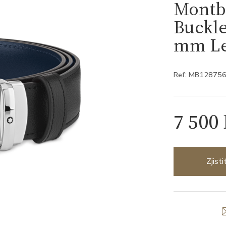
Montb
Buckle
mm Le
Ref: MB12875
7 500
Zjist