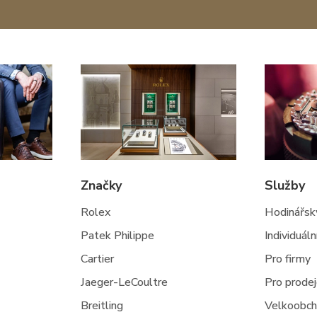
Značky
Služby
Rolex
Hodinářský
Patek Philippe
Individuál
Cartier
Pro firmy
Jaeger-LeCoultre
Pro prode
Breitling
Velkoobc