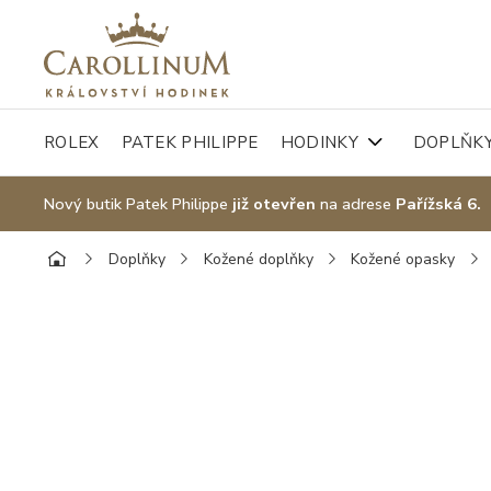
ROLEX
PATEK PHILIPPE
HODINKY
DOPLŇK
Nový butik Patek Philippe
již otevřen
na adrese
Pařížská 6.
Doplňky
Kožené doplňky
Kožené opasky