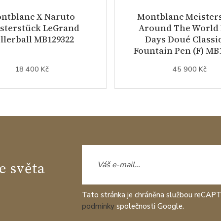
ntblanc X Naruto
Montblanc Meister
sterstück LeGrand
Around The World 
llerball MB129322
Days Doué Classi
Fountain Pen (F) MB
18 400 Kč
45 900 Kč
e světa
Tato stránka je chráněna službou reCAP
podmínky
společnosti Google.