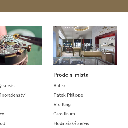
Prodejní místa
 servis
Rolex
ní poradenství
Patek Philippe
Breitling
jce
Carollinum
hod
Hodinářský servis