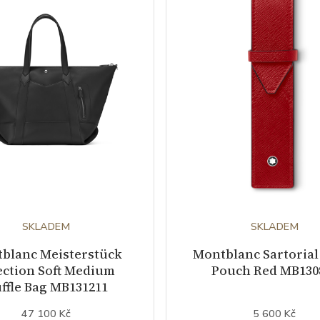
SKLADEM
SKLADEM
blanc Meisterstück
Montblanc Sartorial
ection Soft Medium
Pouch Red MB130
ffle Bag MB131211
47 100 Kč
5 600 Kč