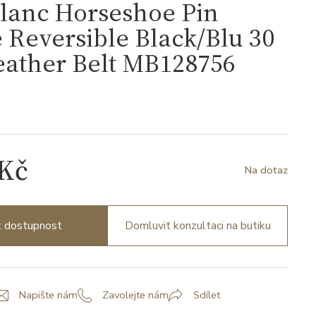
lanc Horseshoe Pin
 Reversible Black/Blu 30
ather Belt MB128756
6
 Kč
Na dotaz
it dostupnost
Domluvit konzultaci na butiku
Napište nám
Zavolejte nám
Sdílet