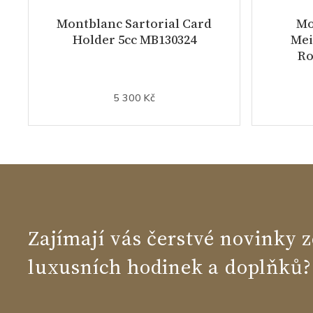
Montblanc Sartorial Card
Mo
Holder 5cc MB130324
Mei
Ro
5 300 Kč
Zajímají vás čerstvé novinky z
luxusních hodinek a doplňků?