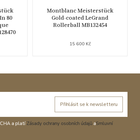
stück
Montblanc Meisterstück
In 80
Gold-coated LeGrand
que
Rollerball MB132454
128470
15 600 Kč
Přihlásit se k newsletteru
TCHA a platí
Zásady ochrany osobních údajů
a
Smluvní