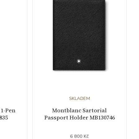
SKLADEM
 1-Pen
Montblanc Sartorial
835
Passport Holder MB130746
6 800 Kč