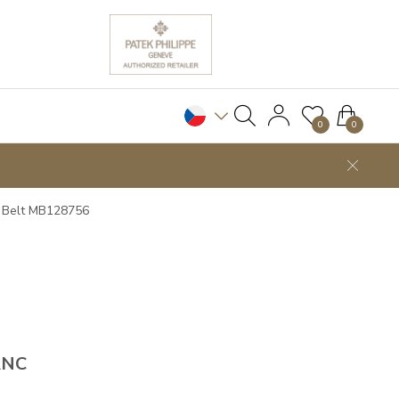
0
0
r Belt MB128756
ANC