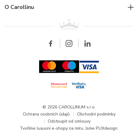
Jaeger-LeCoultre
Rolex
Pro firmy
O Carollinu
Breitling
Patek Philippe
Pro prodejce
Kontakt
Všechny značky
Breitling
Velkoobchod
Velkoobchod
Carollinum
FAQ - Časté dotazy
O společnosti Carollinum
Hodinářský servis
Pracovní příležitosti
GDPR
Aktuality a oznámení
© 2026 CAROLLINUM s.r.o.
Ochrana osobních údajů
Obchodní podmínky
Odstoupit od smlouvy
Tvoříme
luxusní e-shopy na míru
. Jsme PUXdesign.