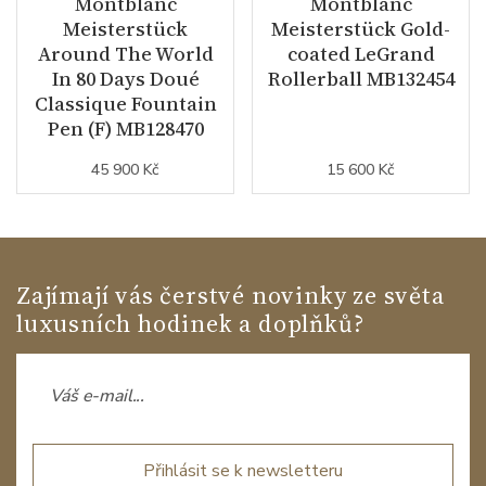
Montblanc
Montblanc
Meisterstück
Meisterstück Gold-
Around The World
coated LeGrand
In 80 Days Doué
Rollerball MB132454
Classique Fountain
Pen (F) MB128470
45 900 Kč
15 600 Kč
Zajímají vás čerstvé novinky ze světa
luxusních hodinek a doplňků?
Přihlásit se k newsletteru