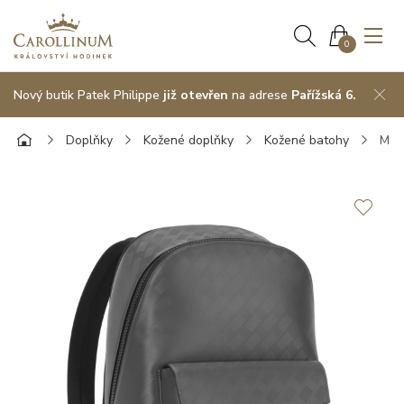
0
Nový butik Patek Philippe
již otevřen
na adrese
Pařížská 6.
Doplňky
Kožené doplňky
Kožené batohy
Mon