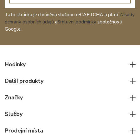
Tato stránka je chráněna službou reCAPTCHA a platí
Zásady
ochrany osobních údajů
a
Smluvní podmínky
společnosti
Google.
Hodinky
Všechny hodinky
Další produkty
Pánské hodinky
Psací potřeby
Dámské hodinky
Značky
Kožené zboží
Elegantní hodinky
Rolex
Ostatní doplňky
Služby
Pilotní hodinky
Patek Philippe
Hodinářský servis
Potápěčské hodinky
Cartier
Prodejní místa
Individuální poradenství