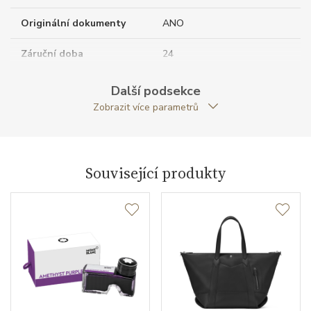
Originální dokumenty
ANO
Záruční doba
24
nepodnikatelé (měsíců)
Další podsekce
Modelová řada
Extreme 3.0
Zobrazit více parametrů
Související produkty