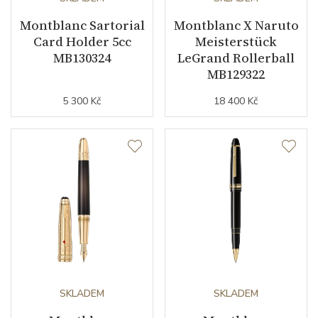
Montblanc Sartorial
Montblanc X Naruto
Card Holder 5cc
Meisterstück
MB130324
LeGrand Rollerball
MB129322
5 300 Kč
18 400 Kč
SKLADEM
SKLADEM