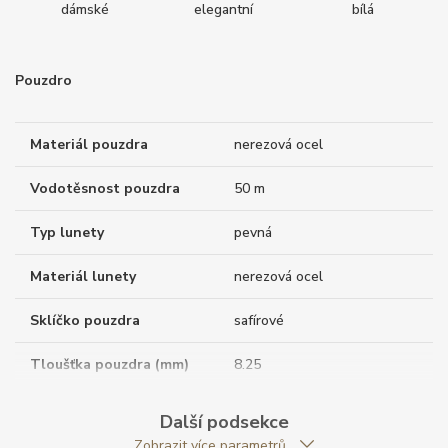
dámské
elegantní
bílá
Pouzdro
Materiál pouzdra
nerezová ocel
Vodotěsnost pouzdra
50 m
Typ lunety
pevná
Materiál lunety
nerezová ocel
Sklíčko pouzdra
safírové
Tloušťka pouzdra (mm)
8.25
Dýnko pouzdra
průhledné
Další podsekce
Zobrazit více parametrů