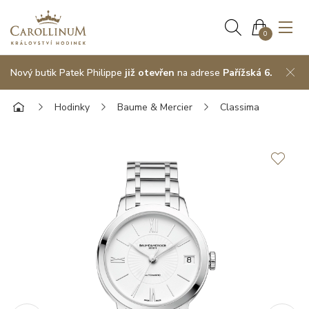
0
Nový butik Patek Philippe
již otevřen
na adrese
Pařížská 6.
Hodinky
Baume & Mercier
Classima