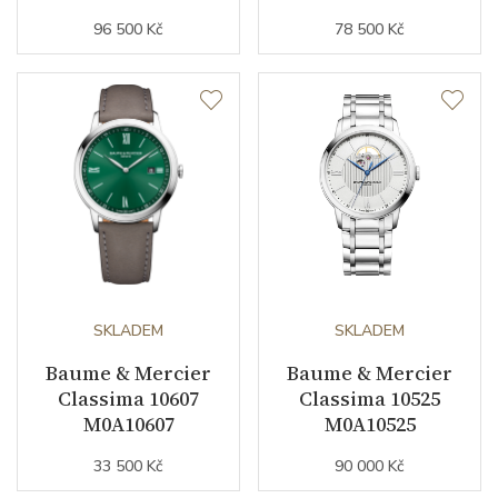
Funkce
96 500 Kč
78 500 Kč
Datumovka
ANO
Sekundová ručka
ANO
Číselník
Barva číselníku
bílá
Indexy číselníku
indexy / římské číslice
SKLADEM
SKLADEM
Baume & Mercier
Baume & Mercier
Classima 10607
Classima 10525
Řemínek / Spona
M0A10607
M0A10525
33 500 Kč
90 000 Kč
Materiál řemínku
nerezová ocel