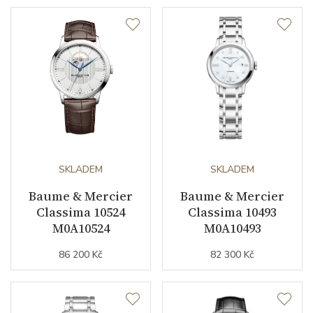
Barva řemínku
stříbrná
Materiál spony
nerezová ocel
Doplňující údaje
Záruční doba
24
nepodnikatelé (měsíců)
SKLADEM
SKLADEM
Modelová řada
Classima
Baume & Mercier
Baume & Mercier
Classima 10524
Classima 10493
M0A10524
M0A10493
86 200 Kč
82 300 Kč