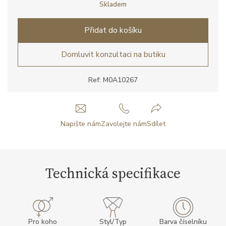
Skladem
Přidat do košíku
Domluvit konzultaci na butiku
Ref: M0A10267
Napište nám
Zavolejte nám
Sdílet
Technická specifikace
Pro koho
Styl/Typ
Barva číselníku