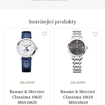
Tvar pouzdra
kulatý
Materiál korunky
nerezová ocel
Související produkty
Průměr pouzdra (mm)
31.00
Strojek
Typ strojku
BM11892A Baume & Mercier
Rezerva chodu strojku
42
Kalibr strojku
automatický nátah
Kameny strojku
SKLADEM
21
SKLADEM
Baume & Mercier
Baume & Mercier
Kyvy strojku
28800
Classima 10633
Classima 10610
M0A10633
M0A10610