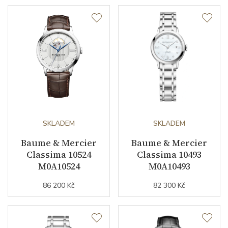
Barva řemínku
hnědá
Materiál spony
nerezová ocel
Doplňující údaje
Záruční doba
24
nepodnikatelé (měsíců)
SKLADEM
SKLADEM
Modelová řada
Classima
Baume & Mercier
Baume & Mercier
Classima 10524
Classima 10493
M0A10524
M0A10493
86 200 Kč
82 300 Kč