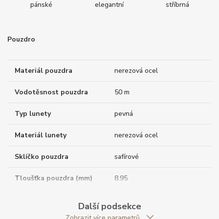
pánské
elegantní
stříbrná
Pouzdro
Materiál pouzdra
nerezová ocel
Vodotěsnost pouzdra
50 m
Typ lunety
pevná
Materiál lunety
nerezová ocel
Sklíčko pouzdra
safírové
Tloušťka pouzdra (mm)
8.95
Dýnko pouzdra
průhledné
Další podsekce
Zobrazit více parametrů