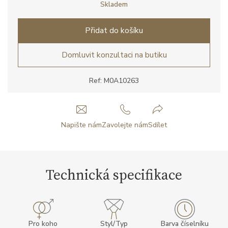
Skladem
Přidat do košíku
Domluvit konzultaci na butiku
Ref: M0A10263
Napište nám
Zavolejte nám
Sdílet
Technická specifikace
Pro koho
Styl/Typ
Barva číselníku