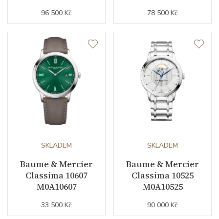
Funkce
96 500 Kč
78 500 Kč
Datumovka
ANO
Sekundová ručka
ANO
Číselník
Barva číselníku
stříbrná
Indexy číselníku
římské číslice / indexy
SKLADEM
SKLADEM
Baume & Mercier
Baume & Mercier
Classima 10607
Classima 10525
Řemínek / Spona
M0A10607
M0A10525
33 500 Kč
90 000 Kč
Materiál řemínku
kůže z aligátora