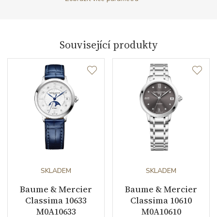
Antireflexní sklíčko
ANO
Tvar pouzdra
kulatý
Související produkty
Průměr pouzdra (mm)
40.00
Strojek
Typ strojku
BM11200 Baume & Mercier
Rezerva chodu strojku
38
Kalibr strojku
automatický nátah
Kameny strojku
SKLADEM
26
SKLADEM
Baume & Mercier
Baume & Mercier
Kyvy strojku
28800
Classima 10633
Classima 10610
M0A10633
M0A10610