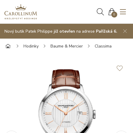
0
Nový butik Patek Philippe
již otevřen
na adrese
Pařížská 6.
Hodinky
Baume & Mercier
Classima