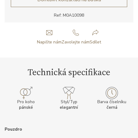
Ref: M0A10098
Napište nám
Zavolejte nám
Sdílet
Technická specifikace
Pro koho
Styl/Typ
Barva číselníku
pánské
elegantní
černá
Pouzdro