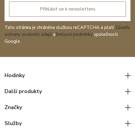
Přihlásit se k newsletteru
Tato stránka je chráněna službou reCAPTCHA a platí
Zásady
ochrany osobních údajů
a
Smluvní podmínky
společnosti
Google.
Hodinky
Všechny hodinky
Další produkty
Pánské hodinky
Psací potřeby
Dámské hodinky
Značky
Kožené zboží
Elegantní hodinky
Rolex
Ostatní doplňky
Služby
Pilotní hodinky
Patek Philippe
Hodinářský servis