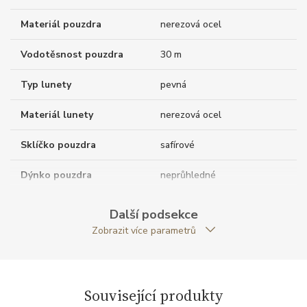
Materiál pouzdra
nerezová ocel
Vodotěsnost pouzdra
30 m
Typ lunety
pevná
Materiál lunety
nerezová ocel
Sklíčko pouzdra
safírové
Dýnko pouzdra
neprůhledné
Tvar pouzdra
kulatý
Další podsekce
Zobrazit více parametrů
Materiál korunky
nerezová ocel
Průměr pouzdra (mm)
39.00
Související produkty