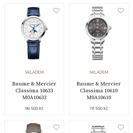
Strojek
Kalibr strojku
quartz
Funkce
Datumovka
ANO
Sekundová ručka
NE
SKLADEM
SKLADEM
Baume & Mercier
Baume & Mercier
Classima 10633
Classima 10610
Číselník
M0A10633
M0A10610
96 500 Kč
78 500 Kč
Barva číselníku
černá
Indexy číselníku
indexy / římské číslice