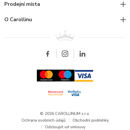
Potápěčské hodinky
Cartier
Prodejní místa
Individuální poradenství
Jaeger-LeCoultre
Rolex
Pro firmy
O Carollinu
Breitling
Patek Philippe
Pro prodejce
Kontakt
Všechny značky
Breitling
Velkoobchod
Velkoobchod
Carollinum
FAQ - Časté dotazy
O společnosti Carollinum
Hodinářský servis
Pracovní příležitosti
GDPR
Aktuality a oznámení
© 2026 CAROLLINUM s.r.o.
Ochrana osobních údajů
Obchodní podmínky
Odstoupit od smlouvy