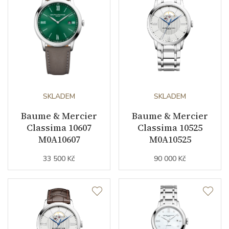
Řemínek / Spona
Materiál řemínku
nerezová ocel
Barva řemínku
černá
Materiál spony
nerezová ocel
SKLADEM
SKLADEM
Baume & Mercier
Baume & Mercier
Doplňující údaje
Classima 10607
Classima 10525
M0A10607
M0A10525
Záruční doba
24
33 500 Kč
90 000 Kč
nepodnikatelé (měsíců)
Modelová řada
Classima