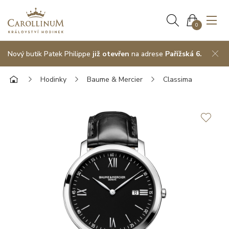
0
Nový butik Patek Philippe
již otevřen
na adrese
Pařížská 6.
Hodinky
Baume & Mercier
Classima